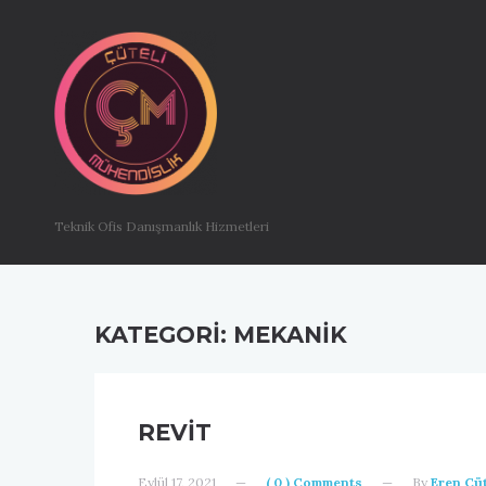
Teknik Ofis Danışmanlık Hizmetleri
KATEGORI:
MEKANIK
REVIT
Eylül 17, 2021
—
( 0 ) Comments
—
By
Eren Çüt