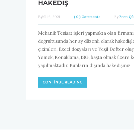
HAKEDIŞ
Eylül 16, 2021
—
( 0 ) Comments
—
By
Eren Çü
Mekanik Tesisat işleri yapmakta olan firmanı
doğrultusunda her ay düzenli olarak hakedişl
çizimleri, Excel dosyaları ve Yeşil Defter olu
Yemek, Konaklama, İSG, başta olmak üzere kes
yapılmaktadır. Bunların dışında hakedişiniz
CONTINUE READING