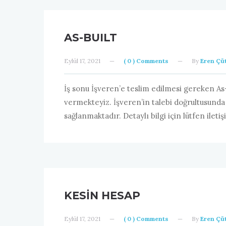
AS-BUILT
Eylül 17, 2021
—
( 0 ) Comments
—
By
Eren Çüt
İş sonu İşveren’e teslim edilmesi gereken As
vermekteyiz. İşveren’in talebi doğrultusunda
sağlanmaktadır. Detaylı bilgi için lütfen ileti
KESIN HESAP
Eylül 17, 2021
—
( 0 ) Comments
—
By
Eren Çüt