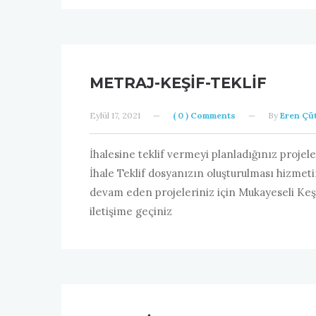
METRAJ-KEŞIF-TEKLIF
Eylül 17, 2021
—
( 0 ) Comments
—
By
Eren Çüt
İhalesine teklif vermeyi planladığınız projele
İhale Teklif dosyanızın oluşturulması hizmeti
devam eden projeleriniz için Mukayeseli Keşif
iletişime geçiniz