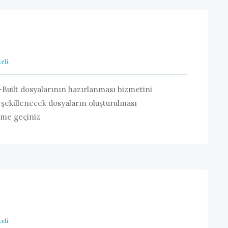
eli
-Built dosyalarının hazırlanması hizmetini
 şekillenecek dosyaların oluşturulması
şime geçiniz
eli