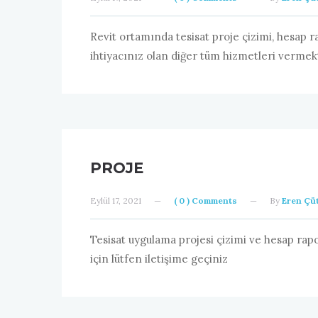
Revit ortamında tesisat proje çizimi, hesap r
ihtiyacınız olan diğer tüm hizmetleri vermekte
PROJE
Eylül 17, 2021
—
( 0 ) Comments
—
By
Eren Çüt
Tesisat uygulama projesi çizimi ve hesap rapo
için lütfen iletişime geçiniz