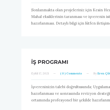
Sonlanmakta olan projeleriniz için Kesin Hes
Mahal eksiklerinin taranması ve işverenin is
hazırlanması. Detaylı bilgi için lütfen iletişi
İŞ PROGRAMI
Eylül 17, 2021
—
( 0 ) Comments
—
By
Eren Çüt
İşvereninizin talebi doğrultusunda; Uygulamay
hazırlanması ve sonrasında revizyon desteğ
ortamında profesyonel bir şekilde hazırlanmak