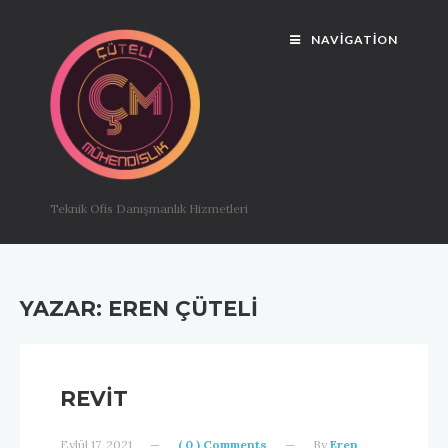
NAVIGATION
Teknik Ofis Danışmanlık Hizmetleri
YAZAR:
EREN ÇÜTELI
REVIT
Eylül 17, 2021
—
( 0 ) Comments
—
By
Eren