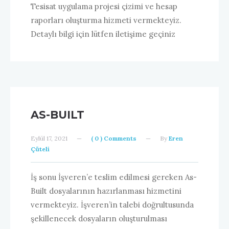
Tesisat uygulama projesi çizimi ve hesap
raporları oluşturma hizmeti vermekteyiz.
Detaylı bilgi için lütfen iletişime geçiniz
AS-BUILT
Eylül 17, 2021
—
( 0 ) Comments
—
By
Eren
Çüteli
İş sonu İşveren’e teslim edilmesi gereken As-
Built dosyalarının hazırlanması hizmetini
vermekteyiz. İşveren’in talebi doğrultusunda
şekillenecek dosyaların oluşturulması