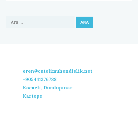
Arama:
eren@cutelimuhendislik.net
+905441276788
Kocaeli
,
Dumlupınar
Kartepe